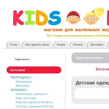
Быстрая доставка по всей России
Все товары в наличии на нашем собственн
Отобранный ассортимент, отличное качество, д
О нас
Как сделать заказ
Акции
Оплата
Доставка
Живые фотографии всех товаров. Без фо
Снимем замеры с любой модели по вашему
Поиск по каталогу:
Поделиться…
Не понравилось или не подошло? Без проблем поменяе
Удобные и разнообразные способы о
Беспла
Категории
Накопительные скидки и регулярные ра
РАСПРОДАЖА->
Мы любим наших клиентов и делаем им прият
Мальчишкам
Детская одеж
Девчонкам
Наш онлайн-консультант любит отвечать на 
МАЛЫШАМ
->
Не понравилось или не подошло? Можете отказат
Комбинезоны, комплекты
Боди, песочники
Вежливые и ответственные курье
Кофточки, футболки 56-98 см
Ползунки, штанишки 56-98 см