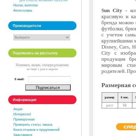
Для спорта, активных прогулок
Носки, колготки
Sun City
- ком
Аксессуары
красивую и ка
бренда можно 
Производители
футболки, брюк
с учетом самы
крупнейшими м
Disney, Cars, 
City с изобр
Подпишись на рассылку
продукция бр
мировым стан
Новинки, акции, спецпредложения
не чаще 1 раза в неделю
родителей. Про
E-mail:
Размерная с
размер
6 мес.
Информация
рост
68
Акции
Интересно!
Примерочная
Проверить статус заказа
Книга отзывов и предложений
Хвастаемся