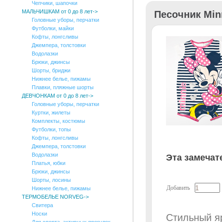
Чепчики, шапочки
МАЛЬЧИШКАМ от 0 до 8 лет->
Песочник Min
Головные уборы, перчатки
Футболки, майки
Кофты, лонгсливы
Джемпера, толстовки
Водолазки
Брюки, джинсы
Шорты, бриджи
Нижнее белье, пижамы
Плавки, пляжные шорты
ДЕВЧОНКАМ от 0 до 8 лет->
Головные уборы, перчатки
Куртки, жилеты
Комплекты, костюмы
Футболки, топы
Кофты, лонгсливы
Джемпера, толстовки
Водолазки
Эта замечат
Платья, юбки
Брюки, джинсы
Шорты, лосины
Добавить
Нижнее белье, пижамы
ТЕРМОБЕЛЬЕ NORVEG->
Свитера
Носки
Стильный я