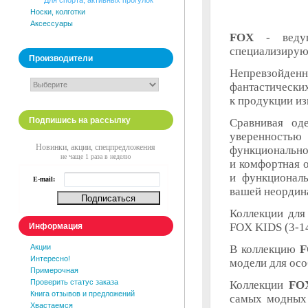
Для спорта, активных прогулок
Носки, колготки
Аксессуары
FOX
- ведуща
специализирую
Производители
Непревзойде
фантастически
к продукции из
Подпишись на рассылку
Сравнивая од
уверенностью 
Новинки, акции, спецпредложения
функционально
не чаще 1 раза в неделю
и комфортная о
и функциональ
E-mail:
вашей неордин
Коллекции для
FOX KIDS (3-14
Информация
Акции
В коллекцию
F
Интересно!
модели для осо
Примерочная
Проверить статус заказа
Коллекции
FO
Книга отзывов и предложений
самых модных 
Хвастаемся