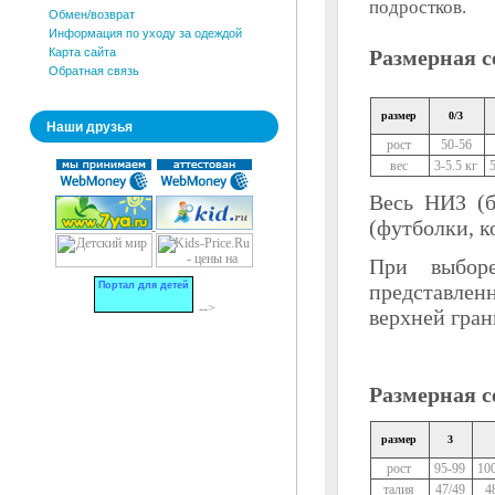
подростков.
Обмен/возврат
Информация по уходу за одеждой
Карта сайта
Размерная 
Обратная связь
размер
0/3
Наши друзья
рост
50-56
вес
3-5.5 кг
Весь НИЗ (б
(футболки, 
При выборе
Портал для детей
представлен
-->
верхней гран
Размерная 
размер
3
рост
95-99
10
талия
47/49
4