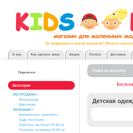
Не понравилось или не подошло? Без проблем поменяе
Удобные и разнообразные способы о
Накопительные скидки и регулярные ра
Мы любим наших клиентов и делаем им прият
Наш онлайн-консультант любит отвечать на 
Не понравилось или не подошло? Можете отказат
Вежливые и ответственные курье
О нас
Как сделать заказ
Акции
Оплата
Доставка
Поиск по каталогу:
Поделиться…
Беспла
Категории
РАСПРОДАЖА->
Мальчишкам
Детская оде
Девчонкам
МАЛЫШАМ->
Комбинезоны, комплекты
Боди, песочники
Кофточки, футболки 56-98 см
Ползунки, штанишки 56-98 см