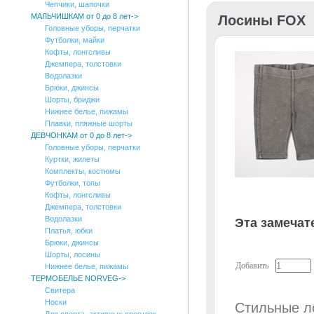
Чепчики, шапочки
МАЛЬЧИШКАМ от 0 до 8 лет->
Лосины FOX
Головные уборы, перчатки
Футболки, майки
Кофты, лонгсливы
Джемпера, толстовки
Водолазки
Брюки, джинсы
Шорты, бриджи
Нижнее белье, пижамы
Плавки, пляжные шорты
ДЕВЧОНКАМ от 0 до 8 лет
->
Головные уборы, перчатки
Куртки, жилеты
Комплекты, костюмы
Футболки, топы
Кофты, лонгсливы
Джемпера, толстовки
Водолазки
Эта замечат
Платья, юбки
Брюки, джинсы
Шорты, лосины
Добавить
Нижнее белье, пижамы
ТЕРМОБЕЛЬЕ NORVEG->
Свитера
Носки
Стильные л