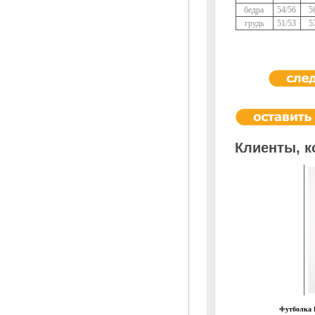
бедра
54/56
5
грудь
51/53
5
Клиенты, к
Футболка