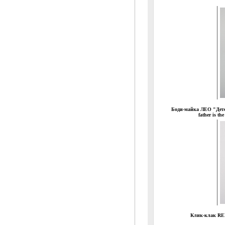
Боди-майка ЛЕО "Дет
father is the
Клик-клак RE