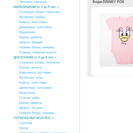
Боди DISNEY FOX
Чепчики, шапочки
МАЛЬЧИШКАМ от 0 до 8 лет->
Головные уборы, перчатки
Футболки, майки
Кофты, лонгсливы
Джемпера, толстовки
Водолазки
Брюки, джинсы
Шорты, бриджи
Нижнее белье, пижамы
Плавки, пляжные шорты
ДЕВЧОНКАМ от 0 до 8 лет->
Головные уборы, перчатки
Куртки, жилеты
Комплекты, костюмы
Футболки, топы
Кофты, лонгсливы
Джемпера, толстовки
Водолазки
Платья, юбки
Брюки, джинсы
Шорты, лосины
Нижнее белье, пижамы
ТЕРМОБЕЛЬЕ NORVEG->
Свитера
Носки