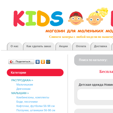
Быстрая доставка по всей России
Все товары в наличии на нашем собственн
Отобранный ассортимент, отличное качество, д
Живые фотографии всех товаров. Без фо
Снимем замеры с любой модели по вашему
Не понравилось или не подошло? Без проблем поменяе
О нас
Как сделать заказ
Акции
Оплата
Доставка
Удобные и разнообразные способы о
Накопительные скидки и регулярные ра
Поиск по каталогу:
Поделиться…
Мы любим наших клиентов и делаем им прият
Наш онлайн-консультант любит отвечать на 
Беспла
Категории
Не понравилось или не подошло? Можете отказат
РАСПРОДАЖА->
Вежливые и ответственные курье
Мальчишкам
Детская одежда Нови
Девчонкам
МАЛЫШАМ->
Комбинезоны, комплекты
Боди, песочники
Кофточки, футболки 56-98 см
Ползунки, штанишки 56-98 см